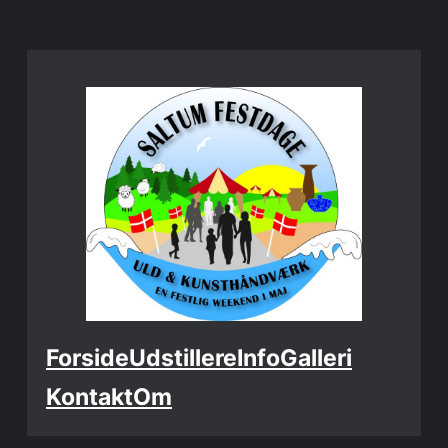
Spring
til
indhold
Forside
Udstillere
Info
Galleri
Kontakt
Om