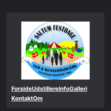
Spring
til
indhold
Forside
Udstillere
Info
Galleri
Kontakt
Om