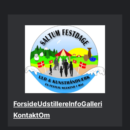
Spring
til
indhold
Forside
Udstillere
Info
Galleri
Kontakt
Om