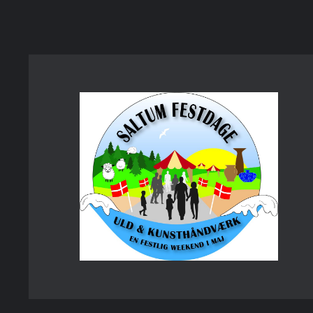
Spring
til
indhold