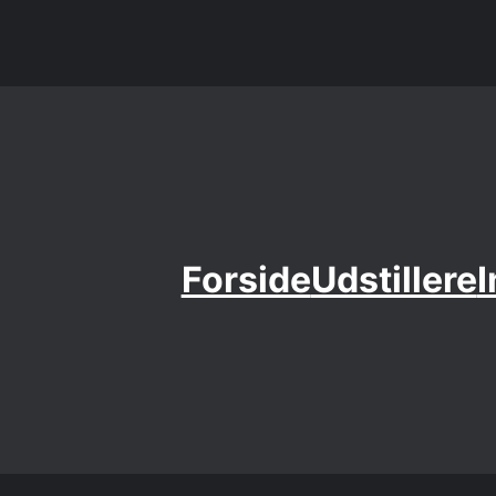
Forside
Udstillere
I