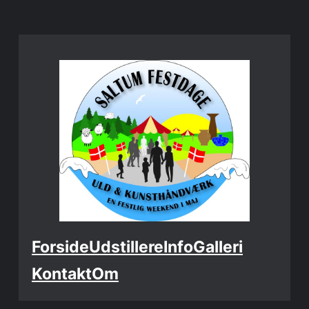
Spring
til
indhold
Forside
Udstillere
Info
Galleri
Kontakt
Om