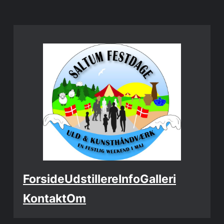
Spring
til
indhold
Forside
Udstillere
Info
Galleri
Kontakt
Om