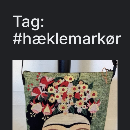
Tag:
#hæklemarkør