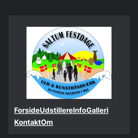
Spring
til
indhold
Forside
Udstillere
Info
Galleri
Kontakt
Om