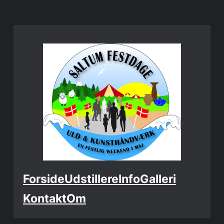
Spring
til
indhold
Forside
Udstillere
Info
Galleri
Kontakt
Om