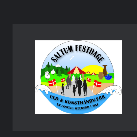
Spring
til
indhold