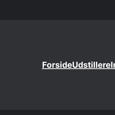
Forside
Udstillere
I