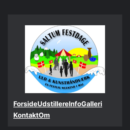
Spring
til
indhold
Forside
Udstillere
Info
Galleri
Kontakt
Om