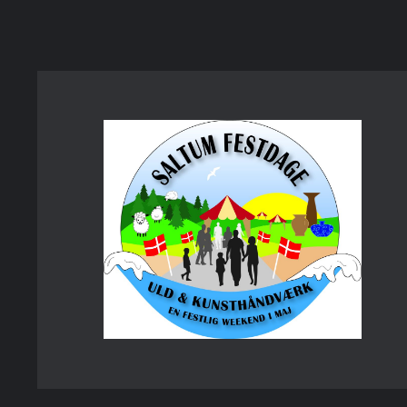
Spring
til
indhold