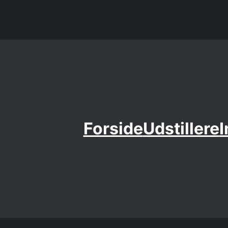
Forside
Udstillere
I