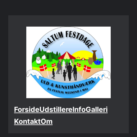
Spring
til
indhold
Forside
Udstillere
Info
Galleri
Kontakt
Om