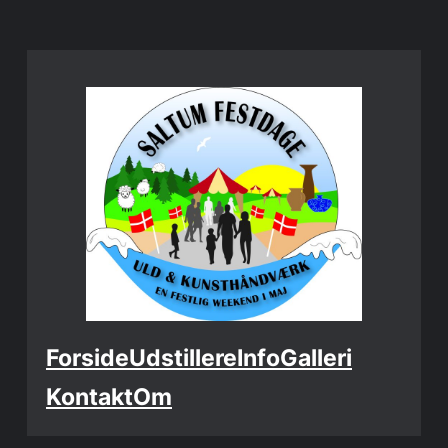
Spring
til
indhold
Forside
Udstillere
Info
Galleri
Kontakt
Om