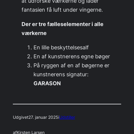
at udforske værkerne og lader
fantasien få luft under vingerne.
Der er tre fælleselementer i alle
værkerne
En lille beskyttelsesalf
En af kunstnerens egne bøger
På ryggen af en af bøgerne er
kunstnerens signatur:
GARASON
Udgivet
27. januar 2025
i
Udstiller
af
Kirsten Larsen